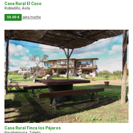
Casa Rural El Cuco
Robledillo, Ávila
50.00 €
pers/noche
Casa Rural Finca los Pájaros
Navahermosa, Toledo