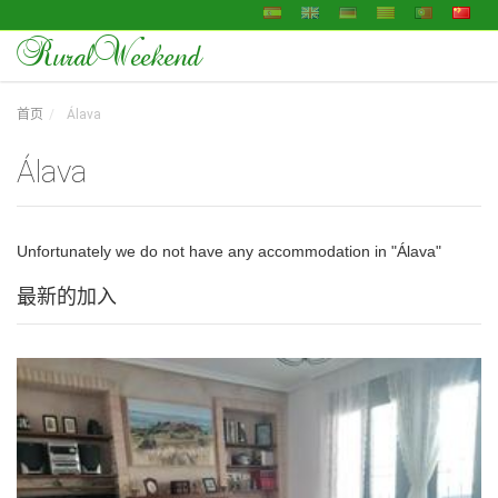
RuralWeekend
首页
Álava
Álava
Unfortunately we do not have any accommodation in "Álava"
最新的加入