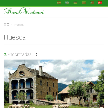
RuralWeekend
首页
Huesca
Huesca
Encontradas:
9