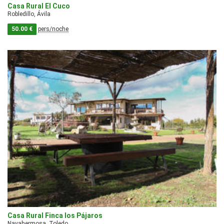
Casa Rural El Cuco
Robledillo, Ávila
50.00 €
pers/noche
Casa Rural Finca los Pájaros
Navahermosa, Toledo