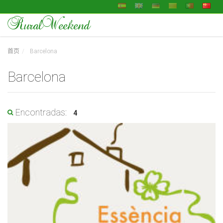
RuralWeekend
首页
Barcelona
Barcelona
Encontradas:
4