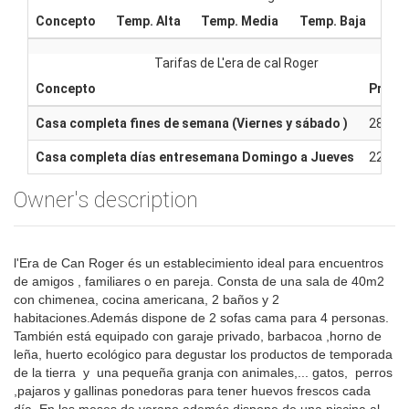
Concepto
Temp. Alta
Temp. Media
Temp. Baja
Tarifas de L'era de cal Roger
Concepto
Precio
Casa completa fines de semana (Viernes y sábado )
280€ 
Casa completa días entresemana Domingo a Jueves
220€ 
Owner's description
l'Era de Can Roger és un establecimiento ideal para encuentros
de amigos , familiares o en pareja. Consta de una sala de 40m2
con chimenea, cocina americana, 2 baños y 2
habitaciones.Además dispone de 2 sofas cama para 4 personas.
También está equipado con garaje privado, barbacoa ,horno de
leña, huerto ecológico para degustar los productos de temporada
de la tierra y una pequeña granja con animales,... gatos, perros
,pajaros y gallinas ponedoras para tener huevos frescos cada
día. En los meses de verano además dispone de una piscina al