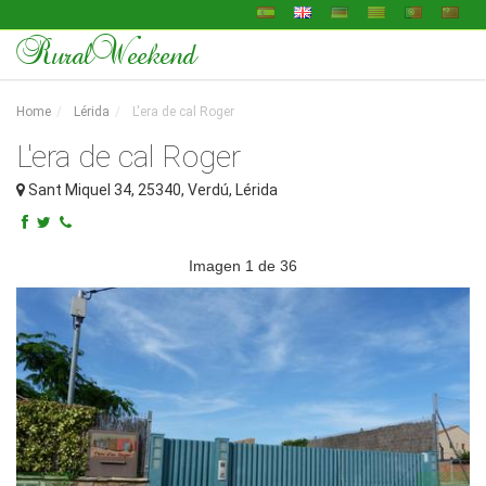
RuralWeekend
Home
Lérida
L'era de cal Roger
L'era de cal Roger
Sant Miquel 34
,
25340
,
Verdú
,
Lérida
Imagen
1
de 36