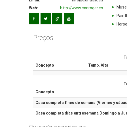
Email:
info@canaleix.es
Muse
Web:
http://www.canroger.es
Paint
Horse
Preços
Ta
Concepto
Temp. Alta
Ta
Concepto
Casa completa fines de semana (Viernes y sábad
Casa completa días entresemana Domingo a Ju