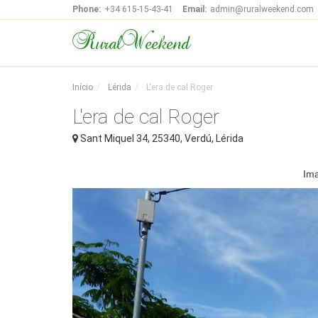
Phone:
+34 615-15-43-41
Email:
admin@ruralweekend.com
RuralWeekend
Início
Lérida
L'era de cal Roger
L'era de cal Roger
Sant Miquel 34
,
25340
,
Verdú
,
Lérida
Im