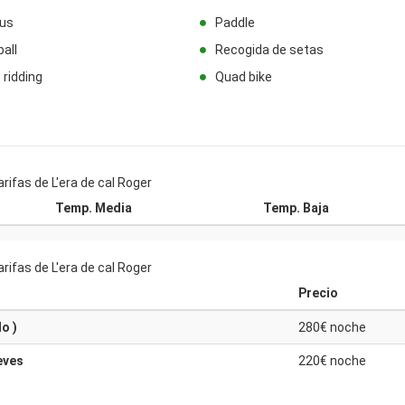
us
Paddle
ball
Recogida de setas
 ridding
Quad bike
rifas de L'era de cal Roger
Temp. Media
Temp. Baja
rifas de L'era de cal Roger
Precio
o )
280€ noche
eves
220€ noche