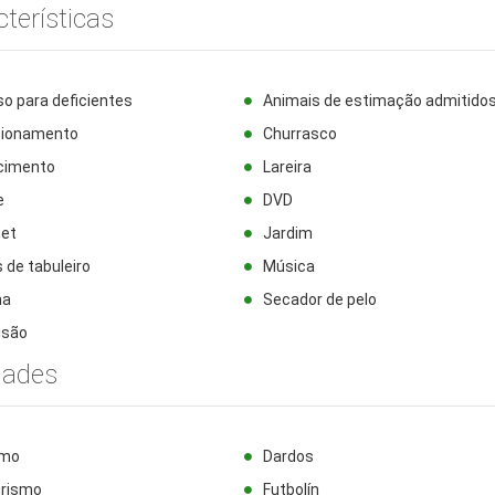
terísticas
o para deficientes
Animais de estimação admitido
cionamento
Churrasco
cimento
Lareira
e
DVD
net
Jardim
 de tabuleiro
Música
na
Secador de pelo
isão
dades
smo
Dardos
urismo
Futbolín