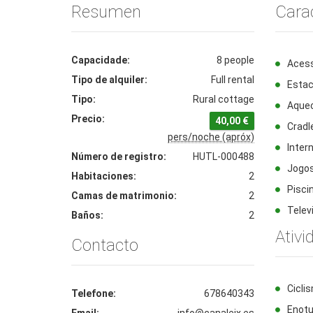
Resumen
Carac
Capacidade:
8 people
Acess
Tipo de alquiler:
Full rental
Esta
Tipo:
Rural cottage
Aque
Precio:
40,00 €
Cradl
pers/noche (apróx)
Inter
Número de registro:
HUTL-000488
Jogos
Habitaciones:
2
Pisci
Camas de matrimonio:
2
Telev
Baños:
2
Ativi
Contacto
Cicli
Telefone:
678640343
Enot