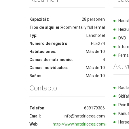
Kapazität:
28 personen
Haust
Tipo de alquiler:
Room rental y full rental
Heiz
Typ:
Landhotel
DVD
Número de registro:
HLE274
Inter
Habitaciones:
Más de 10
Fern
Camas de matrimonio:
4
Aktiv
Camas individuales:
Más de 10
Baños:
Más de 10
Contacto
Radf
Skifa
Paint
Telefon:
639179386
Kanu
Email:
info@hotelriocea.com
Horse
Web:
http://www.hotelriocea.com