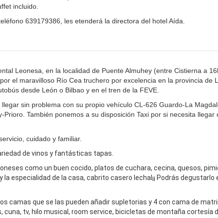
fet incluido.
teléfono 639179386, les etenderá la directora del hotel Aída.
ntal Leonesa, en la localidad de Puente Almuhey (entre Cistierna a 1
or el maravilloso Río Cea truchero por excelencia en la provincia de 
autobús desde León o Bilbao y en el tren de la FEVE.
rá llegar sin problema con su propio vehículo CL-626 Guardo-La Magda
ioro. También ponemos a su disposición Taxi por si necesita llegar
rvicio, cuidado y familiar.
riedad de vinos y fantásticas tapas.
eoneses como un buen cocido, platos de cuchara, cecina, quesos, pimi
y la especialidad de la casa, cabrito casero lechal¡¡ Podrás degustarlo 
os camas que se las pueden añadir supletorias y 4 con cama de matr
, cuna, tv, hilo musical, room service, bicicletas de montaña cortesía d