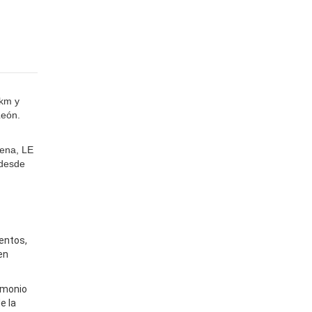
6km y
León.
lena, LE
 desde
entos,
en
imonio
e la