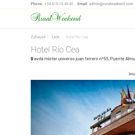
Phone:
+34 615-15-43-41
Email:
admin@ruralweekend.com
RuralWeekend
Zuhause
León
Hotel Río Cea
Hotel Río Cea
avda míster universo juan ferrero nº55, Puente Alm
Im