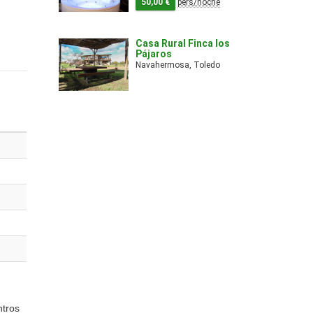
50,00 €
pers/noche
Casa Rural Finca los
Pájaros
Navahermosa, Toledo
ntros