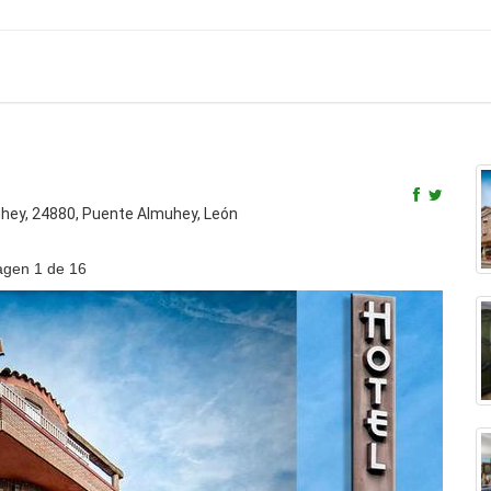
uhey
,
24880
,
Puente Almuhey
,
León
agen
1
de 16