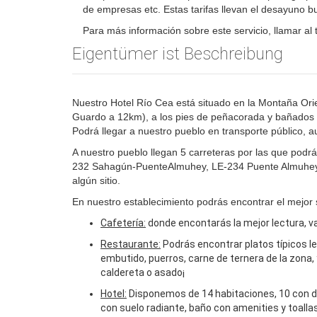
de empresas etc. Estas tarifas llevan el desayuno buf
Para más información sobre este servicio, llamar al 
Eigentümer ist Beschreibung
Nuestro Hotel Río Cea está situado en la Montaña Orie
Guardo a 12km), a los pies de peñacorada y bañados p
Podrá llegar a nuestro pueblo en transporte público, 
A nuestro pueblo llegan 5 carreteras por las que pod
232 Sahagún-PuenteAlmuhey, LE-234 Puente Almuhey-Pr
algún sitio.
En nuestro establecimiento podrás encontrar el mejor se
Cafetería:
donde encontarás la mejor lectura, va
Restaurante:
Podrás encontrar platos típicos l
embutido, puerros, carne de ternera de la zona, 
caldereta o asado¡
Hotel:
Disponemos de 14 habitaciones, 10 con d
con suelo radiante, baño con amenities y toallas