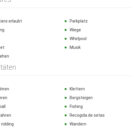
iere erlaubt
Parkplatz
ung
Wiege
Whirlpool
net
Musik
sehen
itäten
ahren
Klettern
hren
Bergsteigen
ball
Fishing
fahren
Recogida de setas
 ridding
Wandern