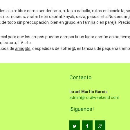
s al aire libre como senderismo, rutas a caballo, rutas en bicicleta, vi
ismo, museos, visitar León capital, kayak, caza, pesca, etc. Nos enca
 de todo sin preocupación, bien en grupo, en familia o en pareja. Preci
ial para que los grupos puedan compartir un lugar común en su tiempo
 lectura, TV, etc.
rupos de
amig@s
, despedidas de solter@, estancias de pequeñas emp
Contacto
Israel Martín García
admin@ruralweekend.com
¡Síguenos!