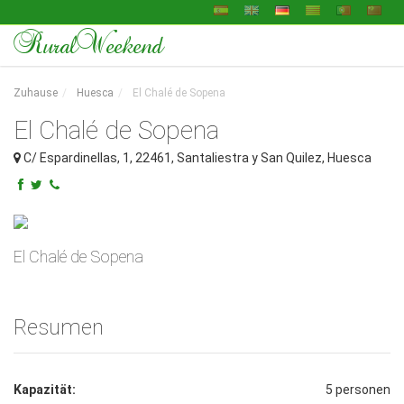
RuralWeekend
Zuhause
Huesca
El Chalé de Sopena
El Chalé de Sopena
C/ Espardinellas, 1
,
22461
,
Santaliestra y San Quilez
,
Huesca
El Chalé de Sopena
Resumen
Kapazität:
5 personen