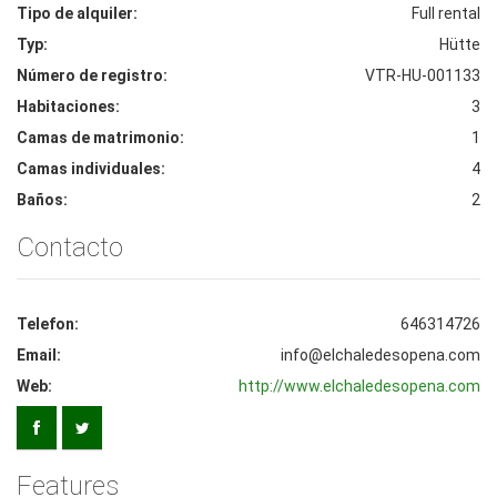
Tipo de alquiler:
Full rental
Typ:
Hütte
Número de registro:
VTR-HU-001133
Habitaciones:
3
Camas de matrimonio:
1
Camas individuales:
4
Baños:
2
Contacto
Telefon:
646314726
Email:
info@elchaledesopena.com
Web:
http://www.elchaledesopena.com
Features